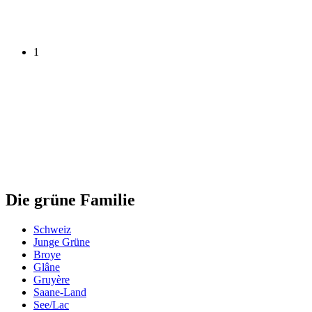
1
Die grüne Familie
Schweiz
Junge Grüne
Broye
Glâne
Gruyère
Saane-Land
See/Lac