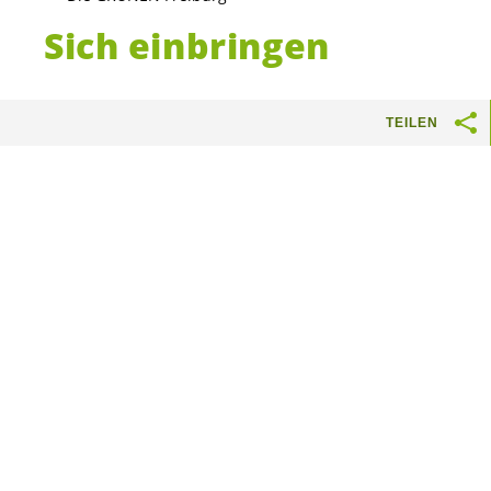
Sich einbringen
Engagiere dich mit uns! Gemeinsam bringen
TEILEN
wir Klima- und Umweltschutz voran. Und
stehen ein für eine offene und solidarische
Gesellschaft.
So kannst du aktiv werden:
aktuelle Initiativen und Referenden
unterzeichnen: regelmässig finden
Sammelaktionen in den verschiedenen Orten
und
Sektionen
statt
Mitglied werden
Spenden