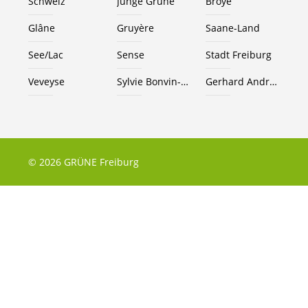
Schweiz
Junge Grüne
Broye
Glâne
Gruyère
Saane-Land
See/Lac
Sense
Stadt Freiburg
Veveyse
Sylvie Bonvin-Sansonnens
Gerhard Andrey
© 2026 GRÜNE Freiburg