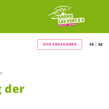
FR
DE
SICH ENGAGIEREN
iz
 der