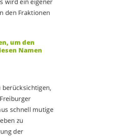
s wird ein eigener
von den Fraktionen
en, um den
diesen Namen
 berücksichtigen,
Freiburger
mus schnell mutige
Leben zu
rung der