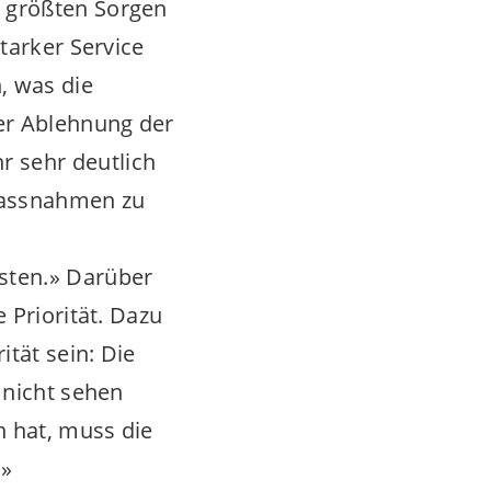
n größten Sorgen
tarker Service
, was die
er Ablehnung der
 sehr deutlich
 Massnahmen zu
sten.» Darüber
 Priorität. Dazu
ität sein: Die
 nicht sehen
n hat, muss die
.»