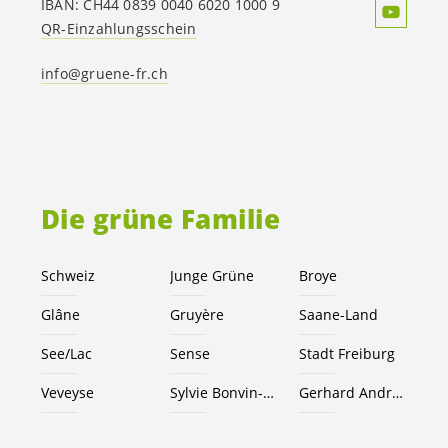
IBAN: CH44 0839 0040 6020 1000 9
QR-Einzahlungsschein
info@gruene-fr.ch
Die grüne Familie
Schweiz
Junge Grüne
Broye
Glâne
Gruyère
Saane-Land
See/Lac
Sense
Stadt Freiburg
Veveyse
Sylvie Bonvin-Sansonnens
Gerhard Andrey