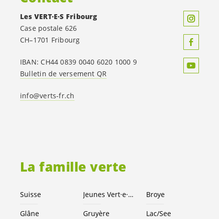
Les
VERT·E·S
Fribourg
Case postale 626
CH–1701 Fribourg
IBAN: CH44 0839 0040 6020 1000 9
Bulletin de versement QR
info@verts-fr.ch
La famille verte
Suisse
Jeunes
Vert·e
·
x·s
Broye
Glâne
Gruyère
Lac/See