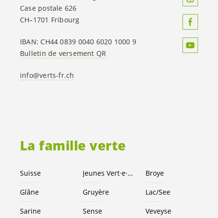
Case postale 626
CH–1701 Fribourg
IBAN: CH44 0839 0040 6020 1000 9
Bulletin de versement QR
info@verts-fr.ch
La famille verte
Suisse
Jeunes
Vert·e
·
x·s
Broye
Glâne
Gruyère
Lac/See
Sarine
Sense
Veveyse