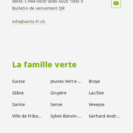
IBAN: CH44 0839 0040 6020 1000 9
Bulletin de versement QR
info@verts-fr.ch
La famille verte
Suisse
Jeunes
Vert·e
·
x·s
Broye
Glâne
Gruyère
Lac/See
Sarine
Sense
Veveyse
Ville de Fribourg
Sylvie Bonvin-Sansonnens
Gerhard Andrey