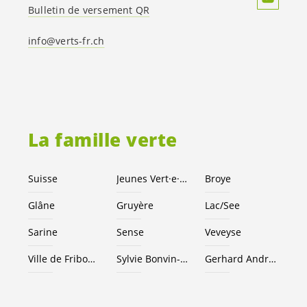
Bulletin de versement QR
info@verts-fr.ch
La famille verte
Suisse
Jeunes
Vert·e
·
x·s
Broye
Glâne
Gruyère
Lac/See
Sarine
Sense
Veveyse
Ville de Fribourg
Sylvie Bonvin-Sansonnens
Gerhard Andrey